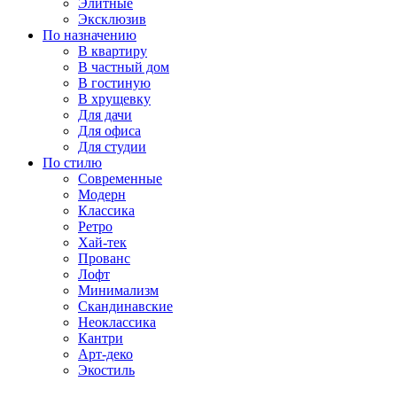
Элитные
Эксклюзив
По назначению
В квартиру
В частный дом
В гостиную
В хрущевку
Для дачи
Для офиса
Для студии
По стилю
Современные
Модерн
Классика
Ретро
Хай-тек
Прованс
Лофт
Минимализм
Скандинавские
Неоклассика
Кантри
Арт-деко
Экостиль