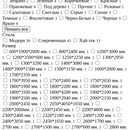
Зебрано
Зеленые
Коричневые
Красные
2
4
7
5
Оранжевые
Под дерево
Прочие
Розовые
4
1
5
1
Салатовые
Светлые
Серые
Синие
2
1
1
3
Темные
Фиолетовые
Черно-Белые
Черные
2
3
4
3
Яркие
9
Показать все
Стиль
Модерн
Современные
Хай-тек
30
43
13
Размер
600*1900*2000 мм.
800*2400 мм.
1200*3000 мм.
1
1
1200*3500*600 мм.
1250*2250 мм.
1300*2950
1
1
1
мм.
1300*3200 мм.
1400*3080 мм.
1
1
1
1400*3900*1500 мм.
1500*3150 мм.
1600*2000 мм.
1
1
1
1700*2350 мм.
1
1700*3950 мм.
1750*2400 мм.
1750*2650 мм.
1
1
1
1800*1900 мм.
1800*2200 мм.
1800*2900 мм.
1
1
1
1800*3100 мм.
1800*4200 мм.
1900*2100 мм.
1
1
1
1900*2500 мм.
1990*2940 мм.
2000*2150 мм.
1
1
1
2000*2450 мм.
2050*4050*1650 мм.
1
1
2200*2000мм.
2200*2450 мм.
2200*4800 мм.
2
1
1
2300*2400 мм.
2320*2180 мм.
2400*1200 мм.
1
1
1
2400*3050 мм.
2450*1650 мм.
2600*1700 мм.
1
1
1
2700 мм.
2700*1500 мм.
2700*600 мм.
2800 мм.
1
1
1