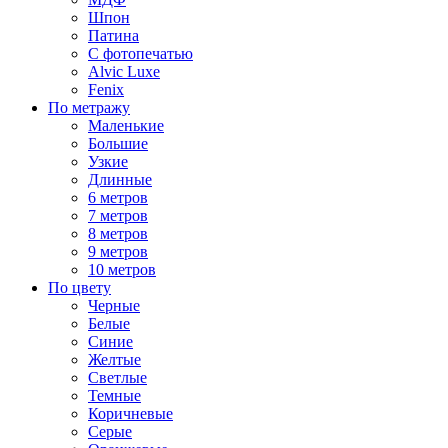
Шпон
Патина
С фотопечатью
Alvic Luxe
Fenix
По метражу
Маленькие
Большие
Узкие
Длинные
6 метров
7 метров
8 метров
9 метров
10 метров
По цвету
Черные
Белые
Синие
Желтые
Светлые
Темные
Коричневые
Серые