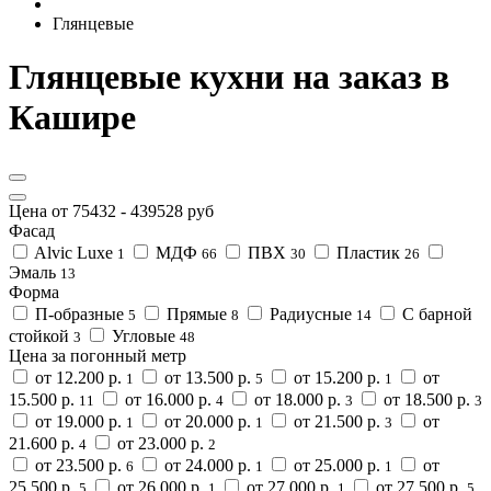
Глянцевые
Глянцевые кухни на заказ в
Кашире
Цена от
75432
-
439528
руб
Фасад
Alvic Luxe
МДФ
ПВХ
Пластик
1
66
30
26
Эмаль
13
Форма
П-образные
Прямые
Радиусные
С барной
5
8
14
стойкой
Угловые
3
48
Цена за погонный метр
от 12.200 р.
от 13.500 р.
от 15.200 р.
от
1
5
1
15.500 р.
от 16.000 р.
от 18.000 р.
от 18.500 р.
11
4
3
3
от 19.000 р.
от 20.000 р.
от 21.500 р.
от
1
1
3
21.600 р.
от 23.000 р.
4
2
от 23.500 р.
от 24.000 р.
от 25.000 р.
от
6
1
1
25.500 р.
от 26.000 р.
от 27.000 р.
от 27.500 р.
5
1
1
5