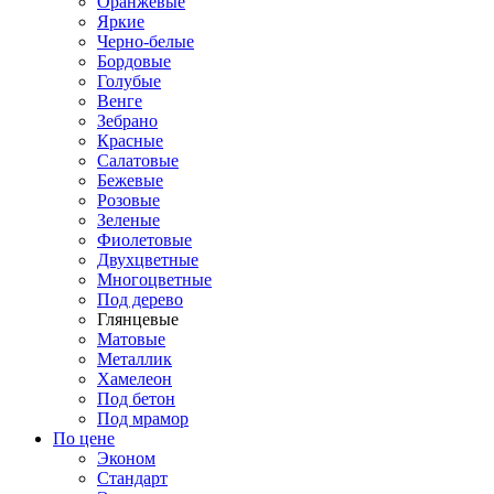
Оранжевые
Яркие
Черно-белые
Бордовые
Голубые
Венге
Зебрано
Красные
Салатовые
Бежевые
Розовые
Зеленые
Фиолетовые
Двухцветные
Многоцветные
Под дерево
Глянцевые
Матовые
Металлик
Хамелеон
Под бетон
Под мрамор
По цене
Эконом
Стандарт