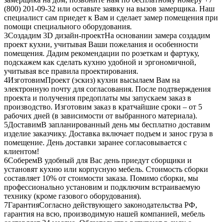
(800) 201-09-32 или оставьте заявку на вызов замерщика. Наш
специалист сам приедет к Вам и сделает замер помещения при
помощи специального оборудования.
3
Создадим 3D дизайн-проект
На основании замера создадим
проект кухни, учитывая Ваши пожелания и особенности
помещения. Дадим рекомендации по розеткам и фартуку,
подскажем как сделать кухню удобной и эргономичной,
учитывая все правила проектирования.
4
Изготовим
Проект (эскиз) кухни высылаем Вам на
электронную почту для согласования. После подтверждения
проекта и получения предоплаты мы запускаем заказ в
производство. Изготовим заказ в кратчайшие сроки – от 5
рабочих дней (в зависимости от выбранного материала).
5
Доставим
В запланированный день мы бесплатно доставим
изделие заказчику. Доставка включает подъем и занос груза в
помещение. День доставки заранее согласовывается с
клиентом!
6
Соберем
В удобный для Вас день приедут сборщики и
установят кухню или корпусную мебель. Стоимость сборки
составляет 10% от стоимости заказа. Помимо сборки, мы
профессионально установим и подключим встраиваемую
технику (кроме газового оборудования).
7
Гарантия
Согласно действующего законодательства РФ,
гарантия на всю, производимую нашей компанией, мебель